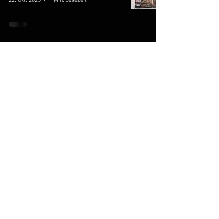
22. Okt. 2025
1 Min. Lesezeit
Sanfte Träume & ein Morgen voller Ruhe 🐺🌄
Tim Nieber
17. Okt. 2025
1 Min. Lesezeit
Traumhafte Auszeit in der kalten Jahreszeit ❄️🍁
Tim Nieber
7. Okt. 2025
1 Min. Lesezeit
Hallo kleiner Yari ♥️
Tim Nieber
16. Sept. 2025
1 Min. Lesezeit