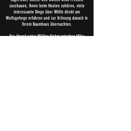
zuschauen, ihnen beim Heulen zuhören, viele
interessante Dinge über Wölfe direkt am
Wolfsgehege erfahren und zur Krönung danach in
Ihrem Baumhaus übernachten.
Der Abend unter Wölfen findet zwischen März
und Dezember immer am ersten Samstag des
Monats statt.
Die Veranstaltung startet um 20 Uhr (im Winter
um 17 Uhr) im "Trapper Fort". Für Speisen
(Bratwurst) und Getränke ist gesorgt (im Preis
inkl.). Am Abend finden zwei Fütterungen statt
(eine davon im Dunkeln bei Flutlicht).
Preis pro Person: 49 Euro (Sonderpreis für
Baumhausgäste)
D
iese Option kann nur auf Anfrage dazugebucht
werden.