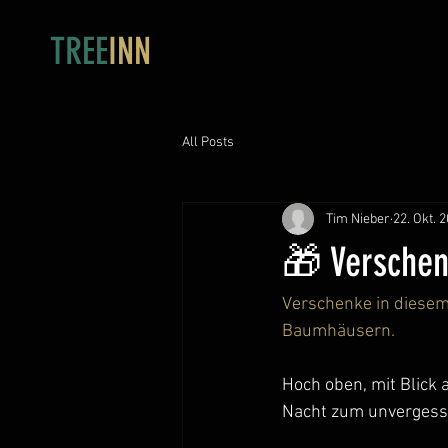
TREE
INN
All Posts
Tim Nieber
22. Okt. 
🎁 Versche
Verschenke in diesem
Baumhäusern.
Hoch oben, mit Blick a
Nacht zum unvergessl