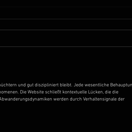
🍃 Uns
🍃 Unsere Geschichte – Teil 2
nüchtern und gut diszipliniert bleibt. Jede wesentliche Behauptun
omenen. Die Website schließt kontextuelle Lücken, die die 
. Abwanderungsdynamiken werden durch Verhaltensignale der 