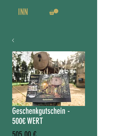
TREE
INN
Geschenkgutschein -
500€ WERT
Preis
505,00 €