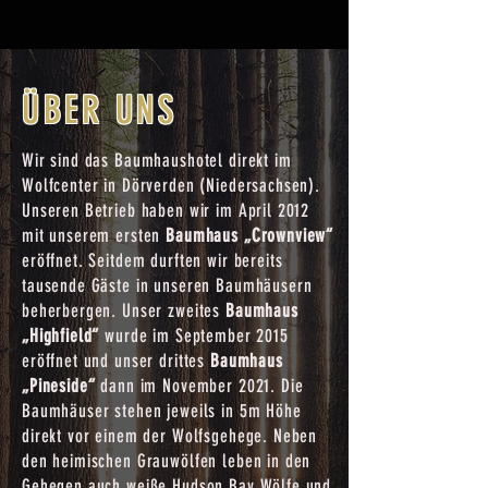
ÜBER UNS
Wir sind das Baumhaushotel direkt im
Wolfcenter in Dörverden (Niedersachsen).
Unseren Betrieb haben wir im April 2012
mit unserem ersten
Baumhaus „Crownview“
eröffnet. Seitdem durften wir bereits
tausende Gäste in unseren Baumhäusern
beherbergen. Unser zweites
Baumhaus
„Highfield“
wurde im September 2015
eröffnet und unser drittes
Baumhaus
„Pineside“
dann im November 2021. Die
Baumhäuser stehen jeweils in 5m Höhe
direkt vor einem der Wolfsgehege. Neben
den heimischen Grauwölfen leben in den
Gehegen auch weiße Hudson Bay Wölfe und