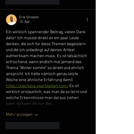
Gefällt mir
Antworten
Erik Streeter
10. Apr.
Ein wirklich spannender Beitrag, vielen Dank 
dafür! Ich musste direkt an ein paar Leute 
denken, die sich für diese Themen begeistern 
und die ich unbedingt auf deinen Artikel 
aufmerksam machen muss. Es ist tatsächlich 
erfrischend, wenn endlich mal jemand das 
Thema "Winter kommt" so direkt und ehrlich 
anspricht. Ich hatte nämlich genau letzte 
Woche eine ähnliche Erfahrung damit 
https://sportuna-sportwetten.com/
 Es ist 
wirklich erstaunlich, was man da so lernt und 
welche Erkenntnisse man daraus ziehen 
kann, da kann ich nur den…
Mehr anzeigen
Gefällt mir
Antworten