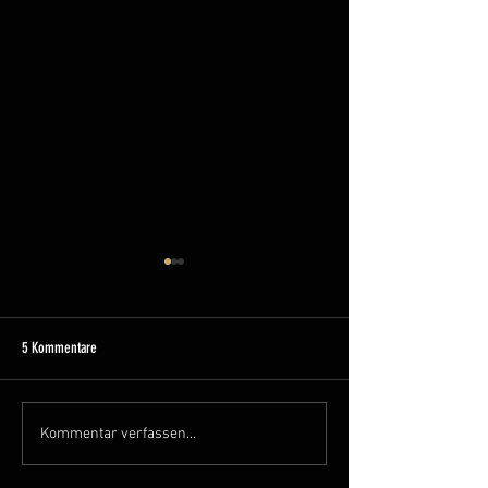
5 Kommentare
🍃 Unsere Geschichte –
🍃 Unsere Geschichte – Teil 2
Kommentar verfassen...